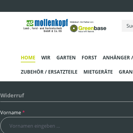
m Hauptinhalt springen
Zur Suche springen
Zur Hauptnavigation springen
HOME
WIR
GARTEN
FORST
ANHÄNGER /
ZUBEHÖR / ERSATZTEILE
MIETGERÄTE
GRANI
Widerruf
Vorname
*