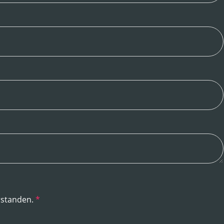
rstanden.
*