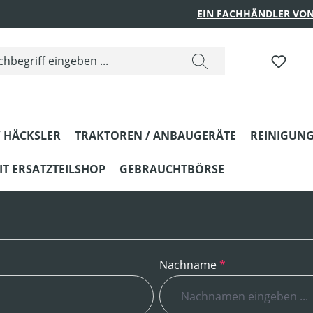
EIN FACHHÄNDLER VON
DU H
 HÄCKSLER
TRAKTOREN / ANBAUGERÄTE
REINIGUNG
T ERSATZTEILSHOP
GEBRAUCHTBÖRSE
Nachname
*