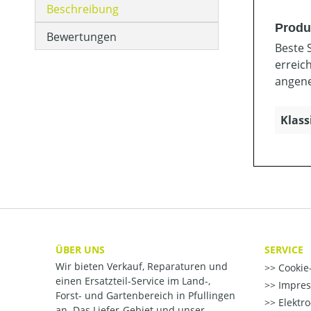
Beschreibung
Produ
Bewertungen
Beste S
erreic
angene
Klass
ÜBER UNS
SERVICE
Wir bieten Verkauf, Reparaturen und
Cookie-
einen Ersatzteil-Service im Land-,
Impre
Forst- und Gartenbereich in Pfullingen
Elektr
an. Das Liefer-Gebiet und unser