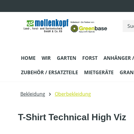
m Hauptinhalt springen
Zur Suche springen
Zur Hauptnavigation springen
HOME
WIR
GARTEN
FORST
ANHÄNGER /
ZUBEHÖR / ERSATZTEILE
MIETGERÄTE
GRANI
Bekleidung
Oberbekleidung
T-Shirt Technical High Viz