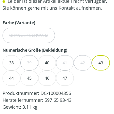
Leider ist dieser Artikel aktuell nicht verfügbar.
Sie können gerne mit uns Kontakt aufnehmen.
auswählen
Farbe (Variante)
ORANGE / SCHWARZ
(DIESE OPTION IST ZURZEIT NICHT VERFÜGBAR.)
auswählen
Numerische Größe (Bekleidung)
38
39
40
41
42
43
(DIESE OPTION IST ZURZEIT NICHT VERFÜGBAR.)
(DIESE OPTION IST ZURZEIT 
(DIESE OPTION IS
44
45
46
47
Produktnummer:
DC-100004356
Herstellernummer:
597 65 93-43
Gewicht:
3.11 kg