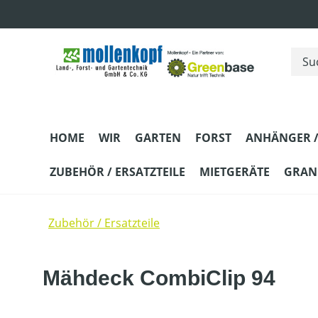
m Hauptinhalt springen
Zur Suche springen
Zur Hauptnavigation springen
HOME
WIR
GARTEN
FORST
ANHÄNGER /
ZUBEHÖR / ERSATZTEILE
MIETGERÄTE
GRANI
Zubehör / Ersatzteile
Mähdeck CombiClip 94