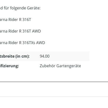
d für folgende Geräte:
rna Rider R 316T
rna Rider R 316T AWD
rna Rider R 316TXs AWD
tsbreite (in cm):
94.00
ifizierung:
Zubehör Gartengeräte