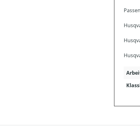
Passen
Husqva
Husqva
Husqva
Arbei
Klass