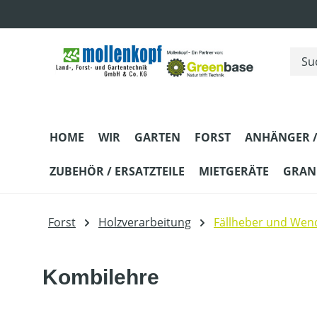
m Hauptinhalt springen
Zur Suche springen
Zur Hauptnavigation springen
HOME
WIR
GARTEN
FORST
ANHÄNGER /
ZUBEHÖR / ERSATZTEILE
MIETGERÄTE
GRANI
Forst
Holzverarbeitung
Fällheber und We
Kombilehre