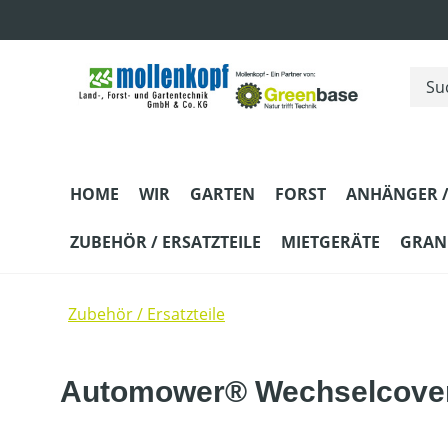
m Hauptinhalt springen
Zur Suche springen
Zur Hauptnavigation springen
HOME
WIR
GARTEN
FORST
ANHÄNGER /
ZUBEHÖR / ERSATZTEILE
MIETGERÄTE
GRANI
Zubehör / Ersatzteile
Automower® Wechselcover