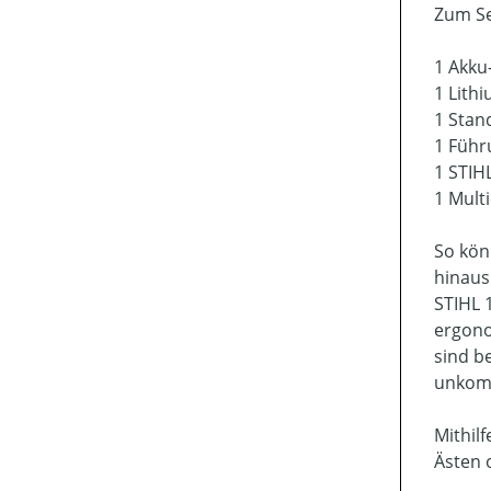
Zum Se
1 Akku
1 Lith
1 Stan
1 Führ
1 STIH
1 Multi
So kön
hinaus
STIHL 
ergono
sind b
unkomp
Mithil
Ästen o