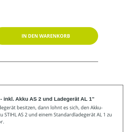
ib den gewünschten Wert ein oder benutz
IN DEN WARENKORB
 inkl. Akku AS 2 und Ladegerät AL 1"
gerät besitzen, dann lohnt es sich, den Akku-
u STIHL AS 2 und einem Standardladegerät AL 1 zu
r.