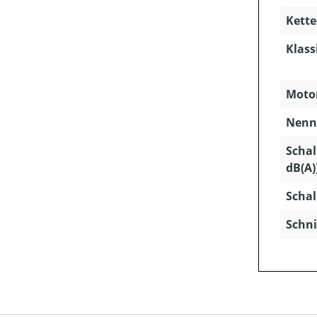
Kette
Klass
Motor
Nenns
Schal
dB(A)
Schal
Schni