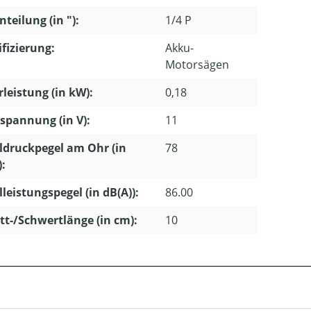
nteilung (in "):
1/4 P
ifizierung:
Akku-
Motorsägen
leistung (in kW):
0,18
pannung (in V):
11
ldruckpegel am Ohr (in
78
):
lleistungspegel (in dB(A)):
86.00
tt-/Schwertlänge (in cm):
10