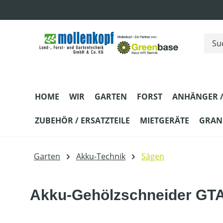
m Hauptinhalt springen
Zur Suche springen
Zur Hauptnavigation springen
HOME
WIR
GARTEN
FORST
ANHÄNGER /
ZUBEHÖR / ERSATZTEILE
MIETGERÄTE
GRANI
Garten
Akku-Technik
Sägen
Akku-Gehölzschneider GTA 