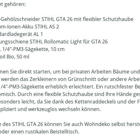
t gehören:
-Gehölzschneider STIHL GTA 26 mit flexibler Schutzhaube
ium-Ionen-Akku STIHL AS 2
dardladegerät AL 1
ungsschiene STIHL Rollomatic Light für GTA 26
L 1/4"-PM3-Sägekette, 10 cm
oil Bio, 50 ml
nen Sie direkt starten, um bei privaten Arbeiten Bäume un
 werden das Zerkleinern von Grünschnitt oder andere Arbeit
1/4"-PM3-Sägekette erheblich erleichtert. Ein rutschfester
misch. Durch eine flexible Schutzhaube sind Ihre Hände ge
esonders leicht, da Sie dank des Kettenraddeckels und der 
liziert und werkzeuglos wechseln können.
fe des STIHL GTA 26 können Sie auch Wohndeko selbst herste
der einen rustikalen Beistelltisch.